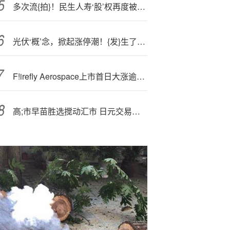
多次流{拍}！民生人寿‘股’权再度被摆上交易桌
光伏‘概’念，掀起涨停潮！{发}生了什么？
F!irefly Aerospace上市首日大涨逾34% 总市值达85亿美元
高;市早苗胜选搅动汇市 日元交易员遭遇“大规模平仓”