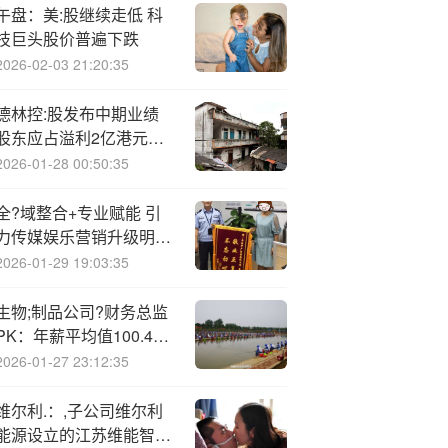
午盘：美:股继续走低 科
技巨头股价普遍下跌
2026-02-03 21:20:35
德林控:股发布中期业绩
股东应占溢利2亿港元同
比增加2486.85%
2026-01-28 00:50:35
全?域整合+专业赋能 引
力传媒娱乐营销升级明星
营销价值
2026-01-29 19:03:35
生物;制品公司?财务总监
PK：年薪平均值100.42
万 康弘药业钟建军年薪
2026-01-27 23:12:35
300万行业第一
维尔利.：,子公司维尔利
能源设立的江苏维能智冷