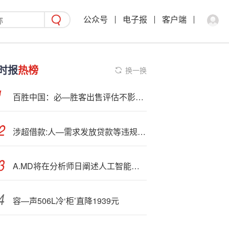
公众号
电子报
客户端
时报
热榜
换一换
百胜中国：必—胜客出售评估不影响中国市场运营，必胜客中国门店4022家
涉超借款:人—需求发放贷款等违规行为，浦发银行台州分行被罚120万元
A.MD将在分析师日阐述人工智能芯片业务规划
容—声506L冷‘柜’直降1939元