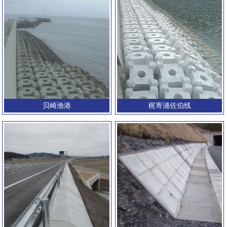
贝崎渔港
梶寄浦佐伯线