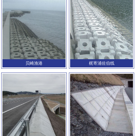
贝崎渔港
梶寄浦佐伯线