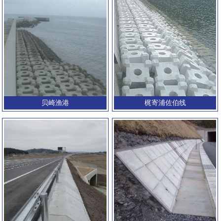
贝崎渔港
梶寄浦佐伯线