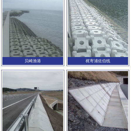
贝崎渔港
梶寄浦佐伯线