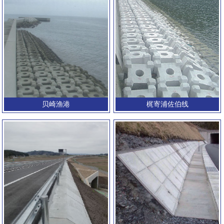
贝崎渔港
梶寄浦佐伯线