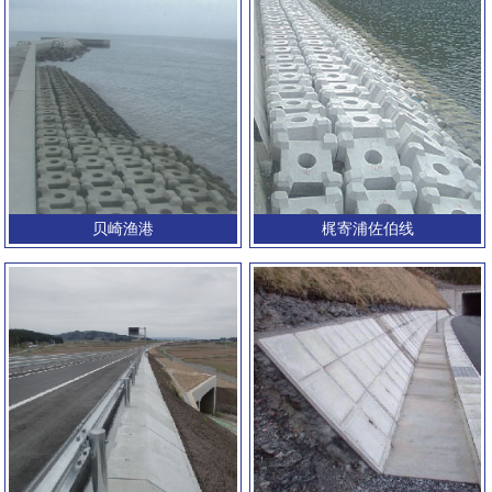
贝崎渔港
梶寄浦佐伯线