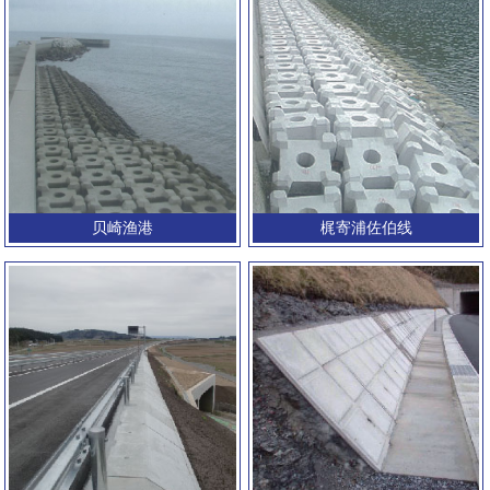
贝崎渔港
梶寄浦佐伯线