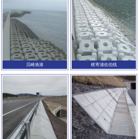
贝崎渔港
梶寄浦佐伯线