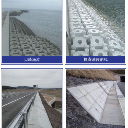
贝崎渔港
梶寄浦佐伯线