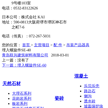
9号楼103室
电话：0532-83122626
日本公司：
株式会社 KAI
地址：590-0813大阪府堺市堺区神石市
之町7-6
电话（传真）：072-267-5031
您的位置：
首页
>
主营项目
>
配 件
>
吊装产品器具
埋入螺旋件SE-40
青岛联兴建筑材料有限公司
2018-03-01
上一篇：没有了
下一篇：埋入螺旋件SE-60
混凝土
天然石材
乐贝乐壳
路边石
大理石系列
侧沟
瓷砖
花岗岩系列
透水砖
板岩系列
坡面保护块