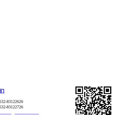
们
2-83122626
2-83122726
exodus@lx-exodus.com