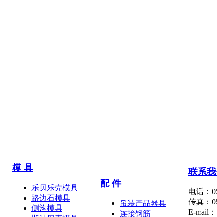
模 具
联系我
配 件
乐贝乐壳模具
电话：053
路边石模具
传真：053
吊装产品器具
侧沟模具
E-mail：
连接钢筋