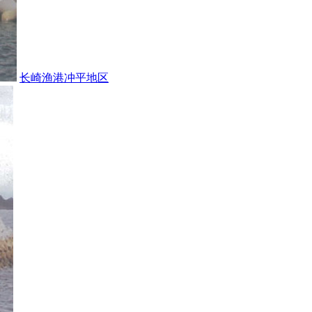
长崎渔港冲平地区