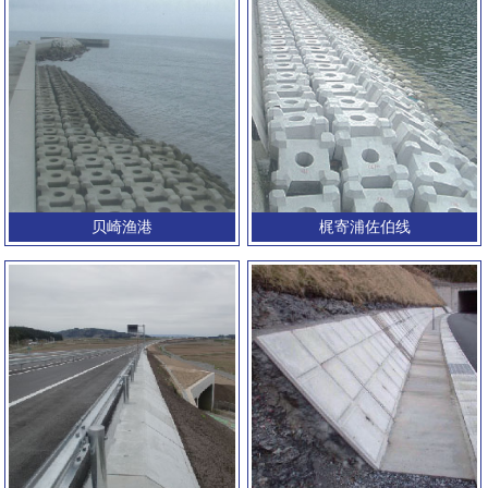
贝崎渔港
梶寄浦佐伯线